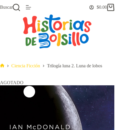
Saltar
Buscar
$
0.00
al
Carro
contenido
de
compra
Ciencia Ficción
Trilogía luna 2. Luna de lobos
Inicio
AGOTADO