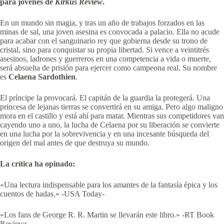
para jóvenes de
Kirkus Review
.
En un mundo sin magia, y tras un año de trabajos forzados en las
minas de sal, una joven asesina es convocada a palacio. Ella no acude
para acabar con el sanguinario rey que gobierna desde su trono de
cristal, sino para conquistar su propia libertad. Si vence a veintitrés
asesinos, ladrones y guerreros en una competencia a vida o muerte,
será absuelta de prisión para ejercer como campeona real. Su nombre
es
Celaena Sardothien
.
El príncipe la provocará. El capitán de la guardia la protegerá. Una
princesa de lejanas tierras se convertirá en su amiga. Pero algo maligno
mora en el castillo y está ahí para matar. Mientras sus competidores van
cayendo uno a uno, la lucha de Celaena por su liberación se convierte
en una lucha por la sobrevivencia y en una incesante búsqueda del
origen del mal antes de que destruya su mundo.
La crítica ha opinado:
«Una lectura indispensable para los amantes de la fantasía épica y los
cuentos de hadas.» -USA Today-
«Los fans de George R. R. Martin se llevarán este libro.» -RT Book
Reviews-