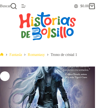
Saltar
Buscar
$
0.00
al
Carro
contenido
de
compra
Fantasía
Romantasy
Trono de cristal 1
Inicio