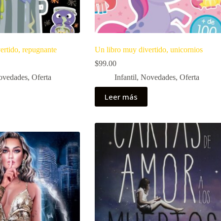
ertido, repugnante
Un libro muy divertido, unicornios
$
99.00
ovedades
,
Oferta
Infantil
,
Novedades
,
Oferta
Leer más