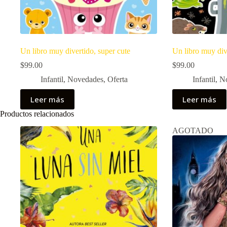
Un libro muy divertido, super cute
Un libro muy div
$
99.00
$
99.00
Infantil
,
Novedades
,
Oferta
Infantil
,
N
Leer más
Leer más
Productos relacionados
AGOTADO