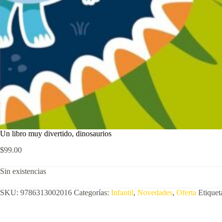
Un libro muy divertido, dinosaurios
$
99.00
Sin existencias
SKU:
9786313002016
Categorías:
Infantil
,
Novedades
,
Oferta
Etiquet