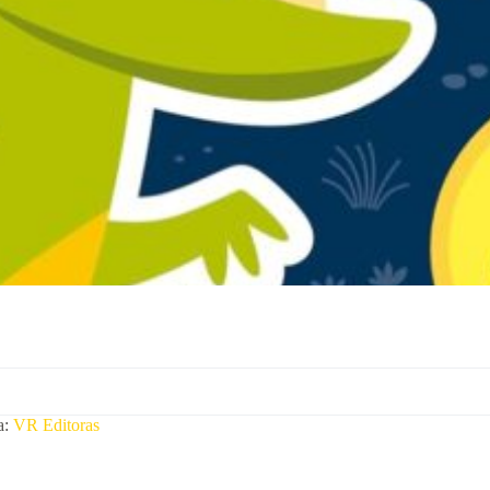
a:
VR Editoras