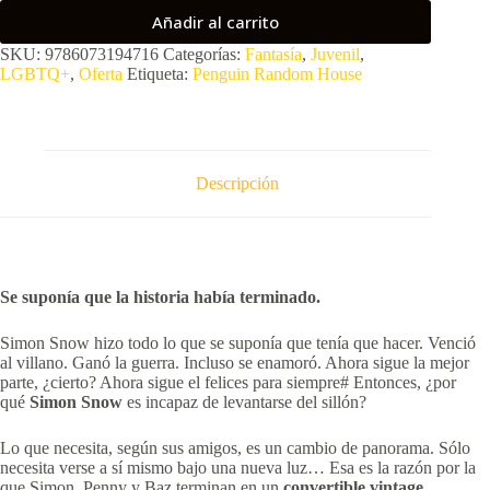
Añadir al carrito
SKU:
9786073194716
Categorías:
Fantasía
,
Juvenil
,
LGBTQ+
,
Oferta
Etiqueta:
Penguin Random House
Descripción
Se suponía que la historia había terminado.
Simon Snow hizo todo lo que se suponía que tenía que hacer. Venció
al villano. Ganó la guerra. Incluso se enamoró. Ahora sigue la mejor
parte, ¿cierto? Ahora sigue el felices para siempre# Entonces, ¿por
qué
Simon Snow
es incapaz de levantarse del sillón?
Lo que necesita, según sus amigos, es un cambio de panorama. Sólo
necesita verse a sí mismo bajo una nueva luz… Esa es la razón por la
que Simon, Penny y Baz terminan en un
convertible vintage
,