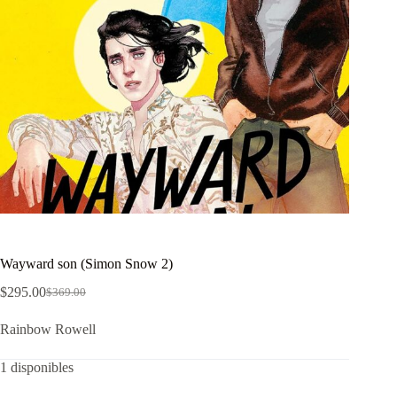
Wayward son (Simon Snow 2)
$
295.00
$
369.00
El
El
precio
precio
Rainbow Rowell
original
actual
era:
es:
$369.00.
$295.00.
1 disponibles