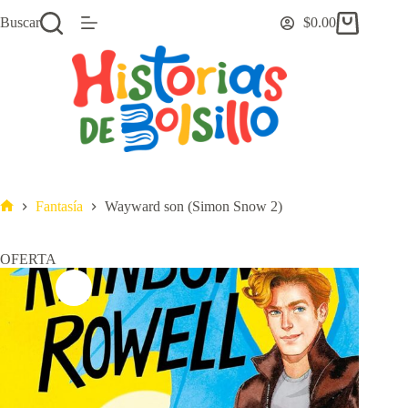
Saltar
Buscar
$
0.00
al
Carro
contenido
de
compra
Fantasía
Wayward son (Simon Snow 2)
Inicio
OFERTA