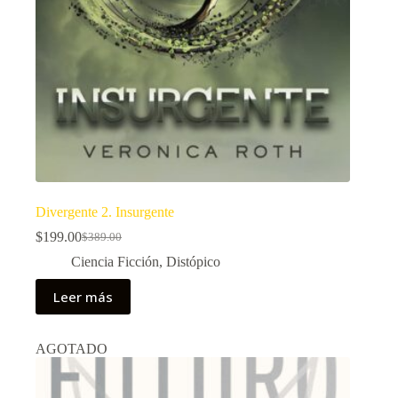
Divergente 2. Insurgente
$
199.00
$
389.00
El
El
precio
precio
Ciencia Ficción
,
Distópico
original
actual
era:
es:
Leer más
$389.00.
$199.00.
AGOTADO