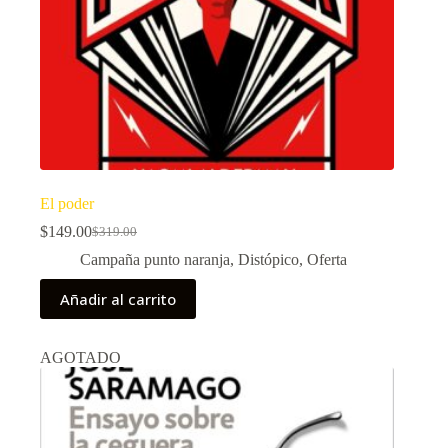
El poder
$
149.00
$
319.00
El
El
precio
precio
Campaña punto naranja
,
Distópico
,
Oferta
original
actual
era:
es:
Añadir al carrito
$319.00.
$149.00.
AGOTADO