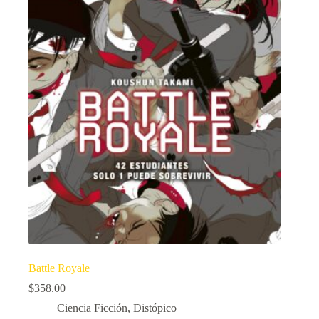
Battle Royale
$
358.00
Ciencia Ficción
,
Distópico