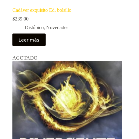
Cadáver exquisito Ed. bolsillo
$
239.00
Distópico
,
Novedades
Leer más
AGOTADO