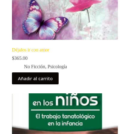
Déjalos ir con amor
$
365.00
No Ficción
,
Psicología
Añadir al carrito