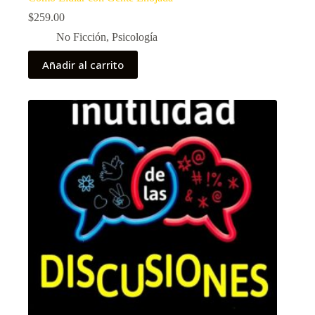
$
259.00
No Ficción
,
Psicología
Añadir al carrito