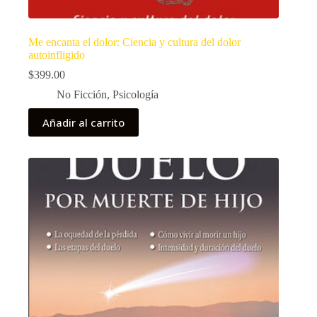
Me encanta el dolor: Ciencia y cultura del dolor
autoinfligido
$
399.00
No Ficción
,
Psicología
Añadir al carrito