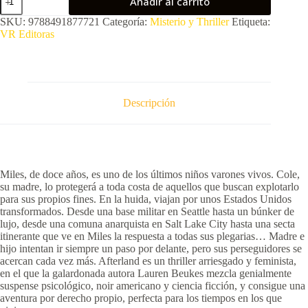
Añadir al carrito
(Pasta
dura)
SKU:
9788491877721
Categoría:
Misterio y Thriller
Etiqueta:
cantidad
VR Editoras
Descripción
Miles, de doce años, es uno de los últimos niños varones vivos. Cole,
su madre, lo protegerá a toda costa de aquellos que buscan explotarlo
para sus propios fines. En la huida, viajan por unos Estados Unidos
transformados. Desde una base militar en Seattle hasta un búnker de
lujo, desde una comuna anarquista en Salt Lake City hasta una secta
itinerante que ve en Miles la respuesta a todas sus plegarias… Madre e
hijo intentan ir siempre un paso por delante, pero sus perseguidores se
acercan cada vez más. Afterland es un thriller arriesgado y feminista,
en el que la galardonada autora Lauren Beukes mezcla genialmente
suspense psicológico, noir americano y ciencia ficción, y consigue una
aventura por derecho propio, perfecta para los tiempos en los que