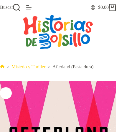
Saltar
Buscar
$
0.00
al
Carro
contenido
de
compra
Misterio y Thriller
Afterland (Pasta dura)
Inicio