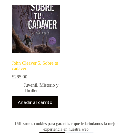
John Cleaver 5. Sobre tu
cadáver
$
285.00
Juvenil
,
Misterio y
Thriller
Añadir al carrito
Utilizamos cookies para garantizar que le brindamos la mejor
Copyright © 2026 - Creado por Historias de Bolsillo
experiencia en nuestra web.