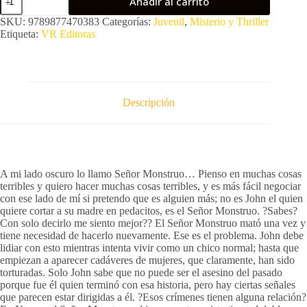
Añadir al carrito
Cleaver
2.
SKU:
9789877470383
Categorías:
Juvenil
,
Misterio y Thriller
No
Etiqueta:
VR Editoras
soy
el
señor
monstruo
cantidad
Descripción
A mi lado oscuro lo llamo Señor Monstruo… Pienso en muchas cosas
terribles y quiero hacer muchas cosas terribles, y es más fácil negociar
con ese lado de mí si pretendo que es alguien más; no es John el quien
quiere cortar a su madre en pedacitos, es el Señor Monstruo. ?Sabes?
Con solo decirlo me siento mejor?? El Señor Monstruo mató una vez y
tiene necesidad de hacerlo nuevamente. Ese es el problema. John debe
lidiar con esto mientras intenta vivir como un chico normal; hasta que
empiezan a aparecer cadáveres de mujeres, que claramente, han sido
torturadas. Solo John sabe que no puede ser el asesino del pasado
porque fue él quien terminó con esa historia, pero hay ciertas señales
que parecen estar dirigidas a él. ?Esos crímenes tienen alguna relación?