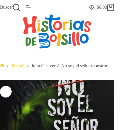
Saltar
Buscar
$
0.00
al
Carro
contenido
de
compra
Juvenil
John Cleaver 2. No soy el señor monstruo
Inicio