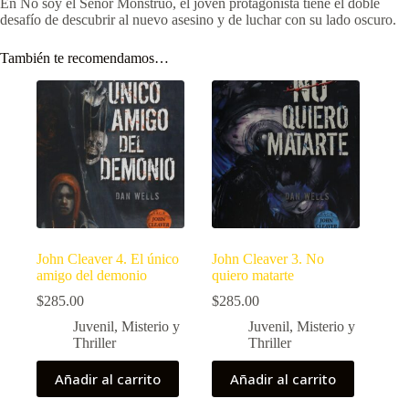
En No soy el Señor Monstruo, el joven protagonista tiene el doble
desafío de descubrir al nuevo asesino y de luchar con su lado oscuro.
También te recomendamos…
John Cleaver 4. El único
John Cleaver 3. No
amigo del demonio
quiero matarte
$
285.00
$
285.00
Juvenil
,
Misterio y
Juvenil
,
Misterio y
Thriller
Thriller
Añadir al carrito
Añadir al carrito