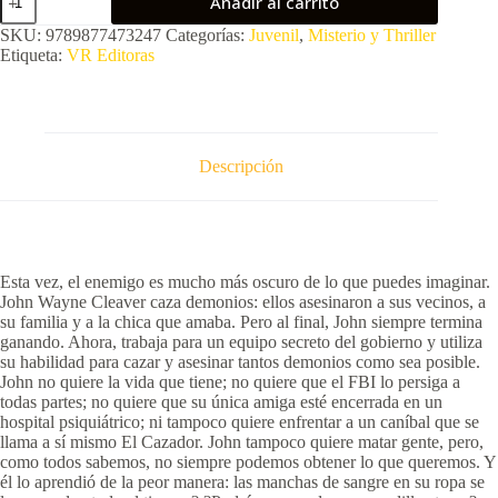
Añadir al carrito
Cleaver
4.
SKU:
9789877473247
Categorías:
Juvenil
,
Misterio y Thriller
El
Etiqueta:
VR Editoras
único
amigo
del
demonio
cantidad
Descripción
Esta vez, el enemigo es mucho más oscuro de lo que puedes imaginar.
John Wayne Cleaver caza demonios: ellos asesinaron a sus vecinos, a
su familia y a la chica que amaba. Pero al final, John siempre termina
ganando. Ahora, trabaja para un equipo secreto del gobierno y utiliza
su habilidad para cazar y asesinar tantos demonios como sea posible.
John no quiere la vida que tiene; no quiere que el FBI lo persiga a
todas partes; no quiere que su única amiga esté encerrada en un
hospital psiquiátrico; ni tampoco quiere enfrentar a un caníbal que se
llama a sí mismo El Cazador. John tampoco quiere matar gente, pero,
como todos sabemos, no siempre podemos obtener lo que queremos. Y
él lo aprendió de la peor manera: las manchas de sangre en su ropa se