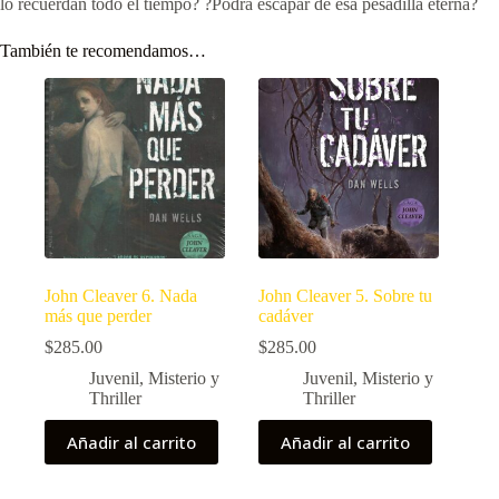
lo recuerdan todo el tiempo? ?Podrá escapar de esa pesadilla eterna?
También te recomendamos…
John Cleaver 6. Nada
John Cleaver 5. Sobre tu
más que perder
cadáver
$
285.00
$
285.00
Juvenil
,
Misterio y
Juvenil
,
Misterio y
Thriller
Thriller
Añadir al carrito
Añadir al carrito