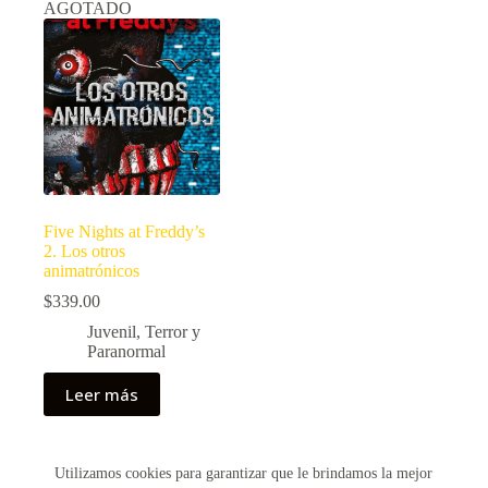
AGOTADO
Five Nights at Freddy’s
2. Los otros
animatrónicos
$
339.00
Juvenil
,
Terror y
Paranormal
Leer más
Utilizamos cookies para garantizar que le brindamos la mejor
Copyright © 2026 - Creado por Historias de Bolsillo