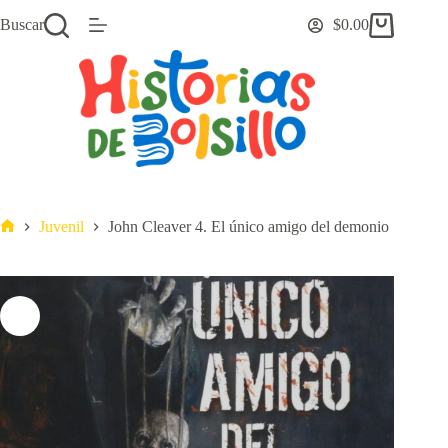
Saltar
Buscar
$
0.00
al
Carro
contenido
de
compra
Juvenil
John Cleaver 4. El único amigo del demonio
Inicio