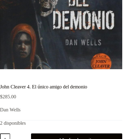
John Cleaver 4. El único amigo del demonio
$
285.00
Dan Wells
2 disponibles
John