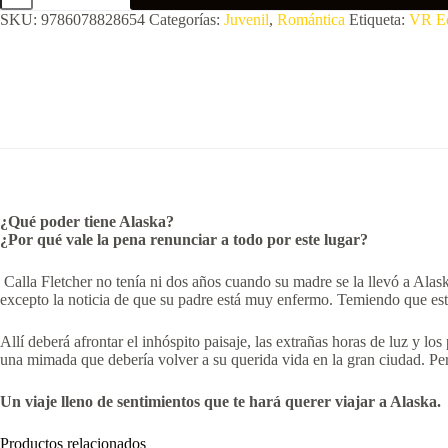
sin
SKU:
9786078828654
Categorías:
Juvenil
,
Romántica
Etiqueta:
VR Ed
ti
cantidad
¿Qué poder tiene Alaska?
¿Por qué vale la pena renunciar a todo por este lugar?
Calla Fletcher no tenía ni dos años cuando su madre se la llevó a Alask
excepto la noticia de que su padre está muy enfermo. Temiendo que esta
Allí deberá afrontar el inhóspito paisaje, las extrañas horas de luz y lo
una mimada que debería volver a su querida vida en la gran ciudad. Per
Un viaje lleno de sentimientos que te hará querer viajar a Alaska.
Productos relacionados