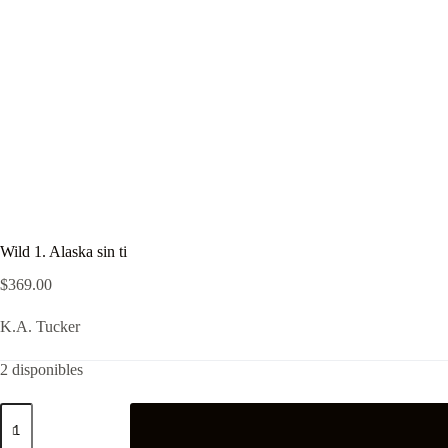
Wild 1. Alaska sin ti
$
369.00
K.A. Tucker
2 disponibles
Wild
1.
Alaska