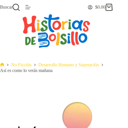
Saltar
Buscar
$
0.00
al
Carro
contenido
de
compra
No Ficción
Desarrollo Humano y Superación
Inicio
Así es como lo verás mañana