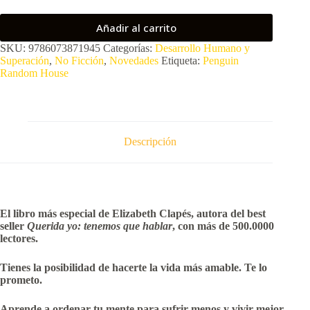
Añadir al carrito
SKU:
9786073871945
Categorías:
Desarrollo Humano y
Superación
,
No Ficción
,
Novedades
Etiqueta:
Penguin
Random House
Descripción
El libro más especial de Elizabeth Clapés, autora del best
seller
Querida yo: tenemos que hablar
, con más de 500.0000
lectores.
Tienes la posibilidad de hacerte la vida más amable. Te lo
prometo.
Aprende a ordenar tu mente para sufrir menos y vivir mejor.