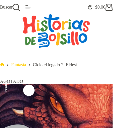
Saltar
Buscar
$
0.00
al
Carro
contenido
de
compra
Fantasía
Ciclo el legado 2. Eldest
Inicio
AGOTADO