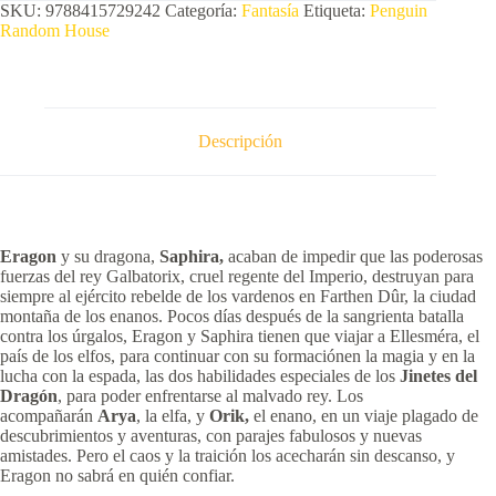
SKU:
9788415729242
Categoría:
Fantasía
Etiqueta:
Penguin
Random House
Descripción
Eragon
y su dragona,
Saphira,
acaban de impedir que las poderosas
fuerzas del rey Galbatorix, cruel regente del Imperio, destruyan para
siempre al ejército rebelde de los vardenos en Farthen Dûr, la ciudad
montaña de los enanos. Pocos días después de la sangrienta batalla
contra los úrgalos, Eragon y Saphira tienen que viajar a Ellesméra, el
país de los elfos, para continuar con su formaciónen la magia y en la
lucha con la espada, las dos habilidades especiales de los
Jinetes del
Dragón
, para poder enfrentarse al malvado rey. Los
acompañarán
Arya
, la elfa, y
Orik,
el enano, en un viaje plagado de
descubrimientos y aventuras, con parajes fabulosos y nuevas
amistades. Pero el caos y la traición los acecharán sin descanso, y
Eragon no sabrá en quién confiar.