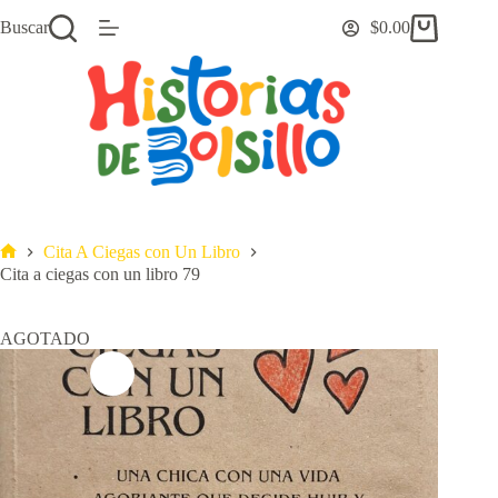
Saltar
Buscar
$
0.00
al
Carro
contenido
de
compra
Cita A Ciegas con Un Libro
Inicio
Cita a ciegas con un libro 79
AGOTADO