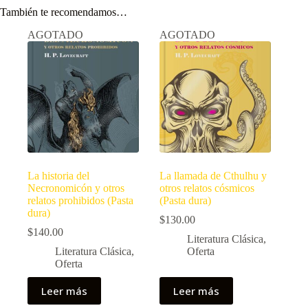
También te recomendamos…
AGOTADO
AGOTADO
La historia del
La llamada de Cthulhu y
Necronomicón y otros
otros relatos cósmicos
relatos prohibidos (Pasta
(Pasta dura)
dura)
$
130.00
$
140.00
Literatura Clásica
,
Literatura Clásica
,
Oferta
Oferta
Leer más
Leer más