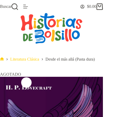
Saltar
Buscar
$
0.00
al
Carro
contenido
de
compra
Literatura Clásica
Desde el más allá (Pasta dura)
Inicio
AGOTADO