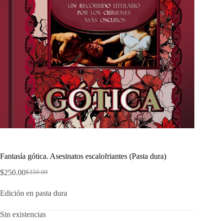
Fantasía gótica. Asesinatos escalofriantes (Pasta dura)
$
250.00
$
350.00
El
El
precio
precio
Edición en pasta dura
original
actual
era:
es:
$350.00.
$250.00.
Sin existencias