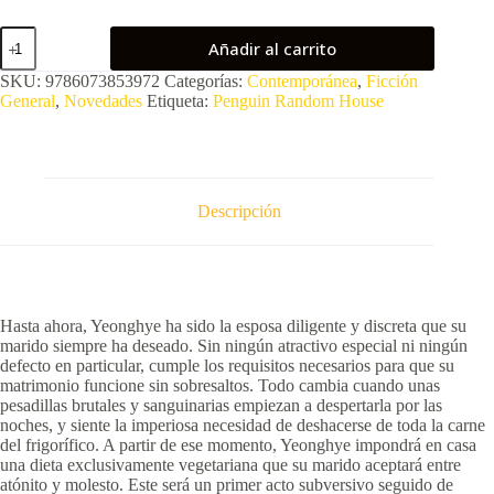
La
Añadir al carrito
vegetariana
cantidad
SKU:
9786073853972
Categorías:
Contemporánea
,
Ficción
General
,
Novedades
Etiqueta:
Penguin Random House
Descripción
Hasta ahora, Yeonghye ha sido la esposa diligente y discreta que su
marido siempre ha deseado. Sin ningún atractivo especial ni ningún
defecto en particular, cumple los requisitos necesarios para que su
matrimonio funcione sin sobresaltos. Todo cambia cuando unas
pesadillas brutales y sanguinarias empiezan a despertarla por las
noches, y siente la imperiosa necesidad de deshacerse de toda la carne
del frigorífico. A partir de ese momento, Yeonghye impondrá en casa
una dieta exclusivamente vegetariana que su marido aceptará entre
atónito y molesto. Este será un primer acto subversivo seguido de