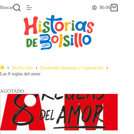
Saltar
Buscar
$
0.00
al
Carro
contenido
de
compra
No Ficción
Desarrollo Humano y Superación
Inicio
Las 8 reglas del amor
AGOTADO