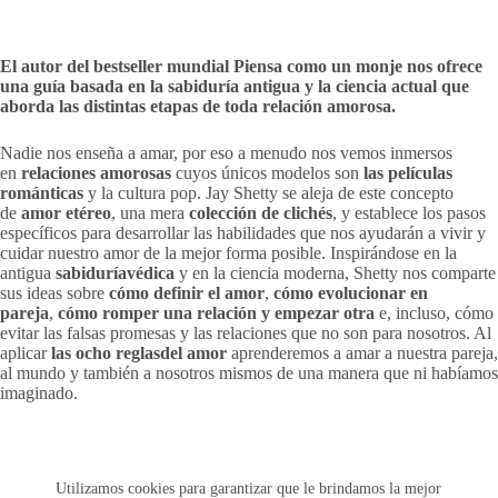
El autor del
bestseller
mundial Piensa como un monje nos ofrece
una guía basada en la sabiduría antigua y la ciencia actual que
aborda las distintas etapas de toda relación amorosa.
Nadie nos enseña a amar, por eso a menudo nos vemos inmersos
en
relaciones amorosas
cuyos únicos modelos son
las películas
románticas
y la cultura pop. Jay Shetty se aleja de este concepto
de
amor etéreo
, una mera
colección de clichés
, y establece los pasos
específicos para desarrollar las habilidades que nos ayudarán a vivir y
cuidar nuestro amor de la mejor forma posible. Inspirándose en la
antigua
sabiduríavédica
y en la ciencia moderna, Shetty nos comparte
sus ideas sobre
cómo definir el amor
,
cómo evolucionar en
pareja
,
cómo romper una relación y empezar otra
e, incluso, cómo
evitar las falsas promesas y las relaciones que no son para nosotros. Al
aplicar
las ocho reglasdel amor
aprenderemos a amar a nuestra pareja,
al mundo y también a nosotros mismos de una manera que ni habíamos
imaginado.
Utilizamos cookies para garantizar que le brindamos la mejor
Copyright © 2026 - Creado por Historias de Bolsillo