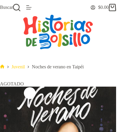
Saltar
Buscar
$
0.00
al
Carro
contenido
de
compra
Juvenil
Noches de verano en Taipéi
Inicio
AGOTADO