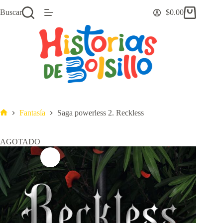
Saltar
Buscar
$
0.00
al
Carro
contenido
de
compra
Fantasía
Saga powerless 2. Reckless
Inicio
AGOTADO