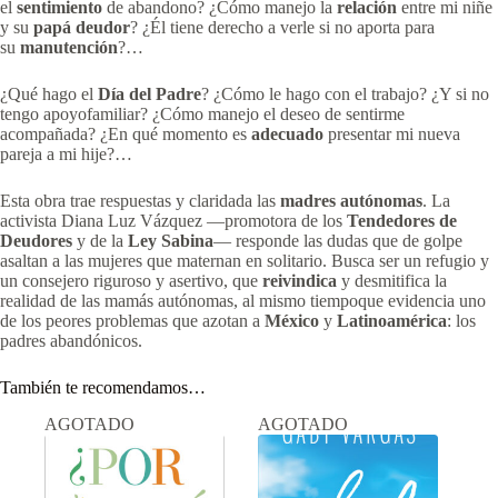
el
sentimiento
de abandono? ¿Cómo manejo la
relación
entre mi niñe
y su
papá deudor
? ¿Él tiene derecho a verle si no aporta para
su
manutención
?…
¿Qué hago el
Día del Padre
? ¿Cómo le hago con el trabajo? ¿Y si no
tengo apoyofamiliar? ¿Cómo manejo el deseo de sentirme
acompañada? ¿En qué momento es
adecuado
presentar mi nueva
pareja a mi hije?…
Esta obra trae respuestas y claridada las
madres
autónomas
. La
activista Diana Luz Vázquez —promotora de los
Tendedores de
Deudores
y de la
Ley Sabina
— responde las dudas que de golpe
asaltan a las mujeres que maternan en solitario. Busca ser un refugio y
un consejero riguroso y asertivo, que
reivindica
y desmitifica la
realidad de las mamás autónomas, al mismo tiempoque evidencia uno
de los peores problemas que azotan a
México
y
Latinoamérica
: los
padres abandónicos.
También te recomendamos…
AGOTADO
AGOTADO