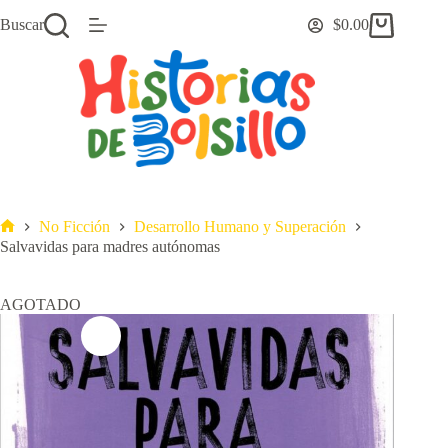
Saltar
Buscar
$
0.00
al
Carro
contenido
de
compra
No Ficción
Desarrollo Humano y Superación
Inicio
Salvavidas para madres autónomas
AGOTADO