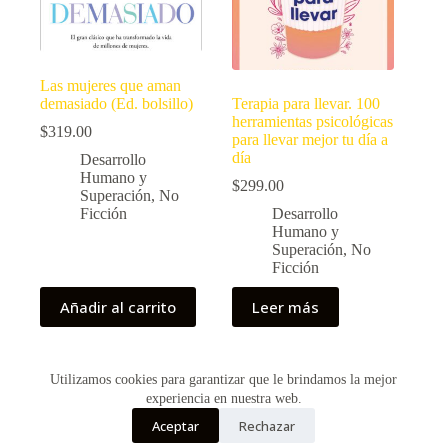
Las mujeres que aman
demasiado (Ed. bolsillo)
Terapia para llevar. 100
herramientas psicológicas
$
319.00
para llevar mejor tu día a
día
Desarrollo
Humano y
$
299.00
Superación
,
No
Ficción
Desarrollo
Humano y
Superación
,
No
Ficción
Añadir al carrito
Leer más
Utilizamos cookies para garantizar que le brindamos la mejor
Copyright © 2026 - Creado por Historias de Bolsillo
experiencia en nuestra web.
Aceptar
Rechazar