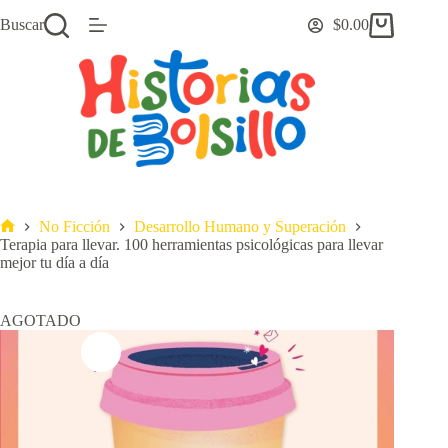
Saltar
Buscar
$
0.00
al
Carro
contenido
de
compra
No Ficción
Desarrollo Humano y Superación
Inicio
Terapia para llevar. 100 herramientas psicológicas para llevar
mejor tu día a día
AGOTADO