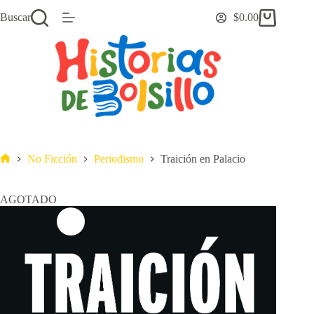
Saltar
Buscar
$
0.00
al
Carro
contenido
de
compra
No Ficción
Periodismo
Traición en Palacio
Inicio
AGOTADO