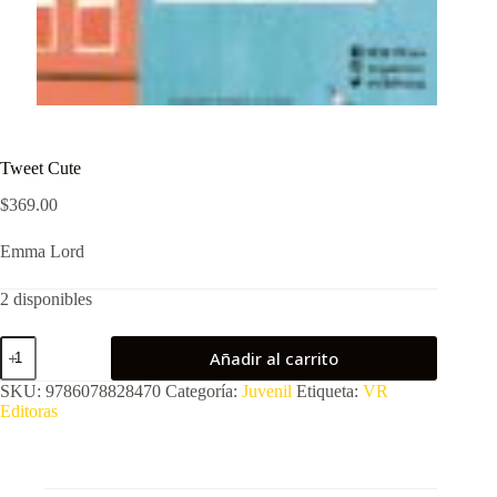
Tweet Cute
$
369.00
Emma Lord
2 disponibles
Tweet
Añadir al carrito
Cute
cantidad
SKU:
9786078828470
Categoría:
Juvenil
Etiqueta:
VR
Editoras