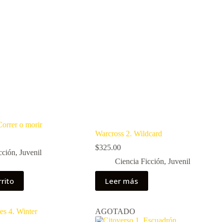
orrer o morir
Warcross 2. Wildcard
$
325.00
cción
,
Juvenil
Ciencia Ficción
,
Juvenil
rrito
Leer más
AGOTADO