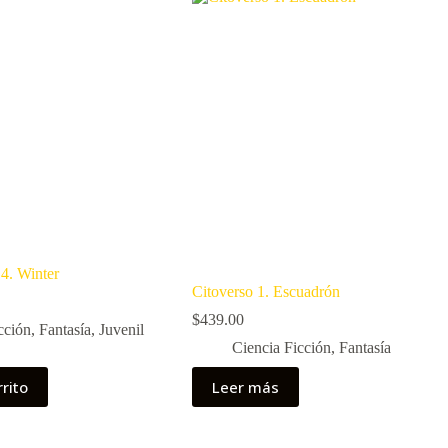
 4. Winter
Citoverso 1. Escuadrón
$
439.00
cción
,
Fantasía
,
Juvenil
Ciencia Ficción
,
Fantasía
rrito
Leer más