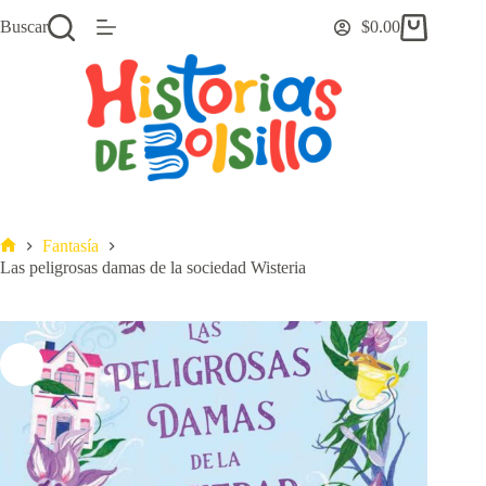
Saltar
Buscar
$
0.00
al
Carro
contenido
de
compra
Fantasía
Inicio
Las peligrosas damas de la sociedad Wisteria