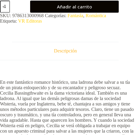
Las
Añadir al carrito
peligrosas
damas
SKU:
9786313000968
Categorías:
Fantasía
,
Romántica
de
Etiqueta:
VR Editoras
la
sociedad
Wisteria
cantidad
Descripción
En este fantástico romance histórico, una ladrona debe salvar a su tía
de un pirata enloquecido y de su encantador y peligroso secuaz.
Cecilia Bassingthwaite es la dama victoriana ideal. También es una
ladrona. Al igual que las demás peligrosas damas de la sociedad
Wisteria, vuela por Inglaterra, bebe té, chantajea a sus amigos y tiene
unos métodos particulares para adquirir tesoros. Claro, tiene un pasado
oscuro y traumático, y una tía controladora, pero en general lleva una
vida agradable. Hasta que aparecen los hombres. Y cuando la sociedad
Wisteria está en peligro, Cecilia se verá obligada a trabajar en equipo
con un apuesto criminal para salvar a las mujeres que la criaron, con la