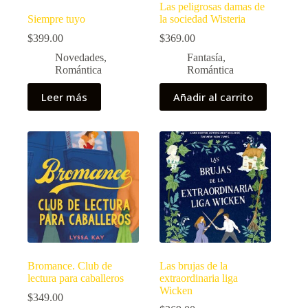
Las peligrosas damas de
Siempre tuyo
la sociedad Wisteria
$
399.00
$
369.00
Novedades
,
Fantasía
,
Romántica
Romántica
Leer más
Añadir al carrito
Bromance. Club de
Las brujas de la
lectura para caballeros
extraordinaria liga
Wicken
$
349.00