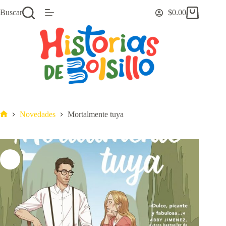
Saltar
Buscar
$
0.00
al
Carro
contenido
de
compra
Novedades
Mortalmente tuya
Inicio