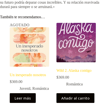
su futuro podría deparar cosas increíbles. Y su relación reavivada
durará para siempre o se arruinará.»
También te recomendamos…
AGOTADO
Wild 2. Alaska contigo
Un inesperado nosotros
$
369.00
$
369.00
Romántica
Juvenil
,
Romántica
Leer más
Añadir al carrito