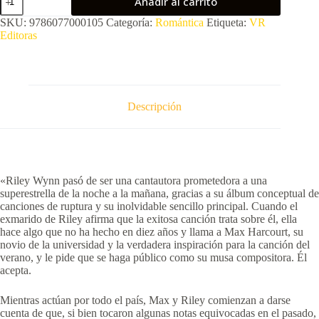
Añadir al carrito
breakup
tour
SKU:
9786077000105
Categoría:
Romántica
Etiqueta:
VR
cantidad
Editoras
Descripción
«Riley Wynn pasó de ser una cantautora prometedora a una
superestrella de la noche a la mañana, gracias a su álbum conceptual de
canciones de ruptura y su inolvidable sencillo principal. Cuando el
exmarido de Riley afirma que la exitosa canción trata sobre él, ella
hace algo que no ha hecho en diez años y llama a Max Harcourt, su
novio de la universidad y la verdadera inspiración para la canción del
verano, y le pide que se haga público como su musa compositora. Él
acepta.
Mientras actúan por todo el país, Max y Riley comienzan a darse
cuenta de que, si bien tocaron algunas notas equivocadas en el pasado,