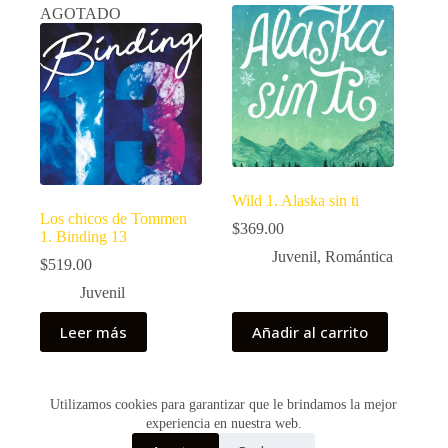
AGOTADO
Wild 1. Alaska sin ti
Los chicos de Tommen
$
369.00
1. Binding 13
Juvenil
,
Romántica
$
519.00
Juvenil
Leer más
Añadir al carrito
Utilizamos cookies para garantizar que le brindamos la mejor
Copyright © 2026 - Creado por Historias de Bolsillo
experiencia en nuestra web.