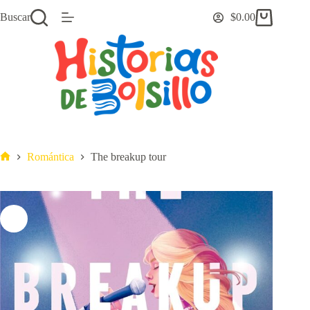
Saltar
Buscar
$
0.00
al
Carro
contenido
de
compra
Romántica
The breakup tour
Inicio